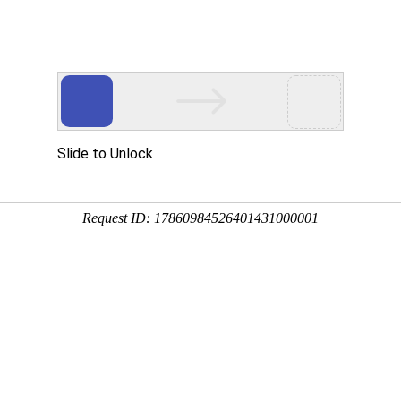
本商标
首页
产品和服务
商标常见问答
商标知识库
关
▼
德国商标
印度商标
巴西商标
新加坡商标
阿联酋商标
沙特商标
雷速比分在线
美国商标
注册所需资料与注册细节深度解析
册所需资料与注册细节深度解析，本文将深入探讨在韩国注册商标所
以及注册过程中需要特别注意的细节，助您在商标注册的道路上顺利
10