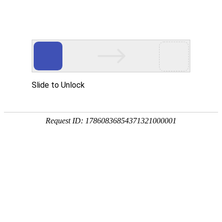
?
服务文章
韩国商标
菲律宾商标
俄罗斯商标
巴西商标
印度商标
德国商标
德国商标怎么查询，德国商标局官方
墨西哥商标
智利商标
澳大利亚商标
网址
沙特商标
阿联酋商标
新加坡商标
2025-01-17
日本商标
英国商标
加拿大商标
美国商标
雷速比分在线
免
德国商标多少钱？德国商标注册费用
费
详解
获
2025-01-17
取
报
价
德国商标注册的完整指南：流程、费
用与注意事项