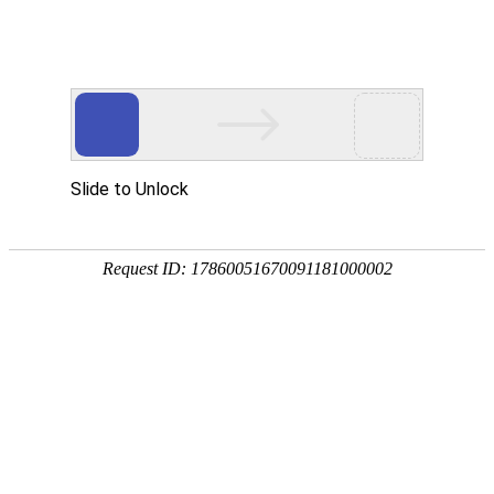
您现在的位置：
首页
>
新闻政策
>
TRO
?
TRO连环案爆发，700+店铺中招，这些版权商标
专利成重灾区
日期：2026-04-17 浏览人数：130人
【摘要】
TRO连环案爆发，700+店铺中招，这些版权商标专利成
重灾区。本次品牌君整理了知名律所发起的6 起最新侵权案件，
覆盖主流跨境电商平台，涉及版权、商标及专利侵权。目前已有
大量店铺被列入起诉名单，相关卖家请立即自查产品、及时下架
风险商品，提前防范、避免损失！
免
费
获
4 月 10 日，品牌君抢先发布TRO侵权案件一手核心情报，助力跨
取
境卖家精准规避侵权风险！
报
? 延伸阅读：
又一批店铺遭殃！6 起 TRO 案件，500 + 账号面临
价
冻结风险
本次品牌君整理了知名律所发起的6 起最新侵权案件，覆盖主流