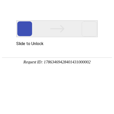
您现在的位置：
首页
>
新闻政策
>
服务文章
?
因GTIN编码与品牌信息不匹配等UPC合规问题，
数十条Listing被平台强制下架
日期：2026-03-26 浏览人数：264人
【摘要】
近期，跨境电商平台再度收紧合规审查，针对不合规
UPC 条形码的清理力度持续加码，不少卖家遭遇 Listing 批量下
架危机，多年来潜藏的 UPC 合规问题集中暴露。因GTIN编码与
品牌信息不匹配等UPC合规问题，数十条Listing被平台强制下
架。
免
费
获
近期，跨境电商平台再度收紧合规审查，针对不合规 UPC 条形
取
码的清理力度持续加码，不少卖家遭遇 Listing 批量下架危机，多
报
年来潜藏的 UPC 合规问题集中暴露。
价
一、平台重拳清理，违规 UPC 成 Listing