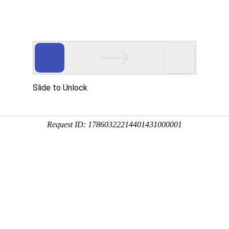
首页
产品和服务
商标常见问答
商标知识库
关
▼
？快看这份商标异议详细流程
-12-14 浏览人数：667人
册商标，就会出现商标被他人抢注的情况，那么挽救的办法就只能是通
展业务的企业来说，了解商标异议申请的流程也尤为重要
象的象征，也是保护企业知识产权的重要手段。
如果企业在阿联
标被他人抢注的情况，那么挽救的办法就只能是通过商标异议来
企业来说，商标异议申请也尤为重要。本文将为您详细解析阿联
法规，让您在这个日益竞争激烈的市场中更好地保护自己的知识