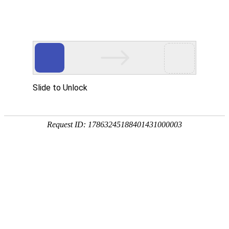
您现在的位置：
首页
>
新闻政策
>
阿联酋商标
?
阿联酋商标查询的官网与网址
日期：2024-12-13 浏览人数：933人
【摘要】
本文将详细介绍阿联酋商标查询检索的相关信息，如何
查询以及查询的官网网址、帮助企业更好地进行阿联酋商标注册
和保护。
阿联酋作为中东地区经济最为发达的国家之一，吸引了许多国内
外企业前来投资和发展。在开拓阿联酋市场的同时，企业都会选
免
费
择注册一个阿联酋商标，以便于更好的在阿联酋开展业务。商标
获
注册的成功率跟注册之前的查询检索密不可分，
因此，了解如何
取
在阿联酋进行商标查询显得尤为重要。
本文将详细介绍阿联酋商
报
标查询检索的相关信息，如如何查询以及
查询的官网网址、帮助
价
企业更好地进行阿联酋商标注册和保护。