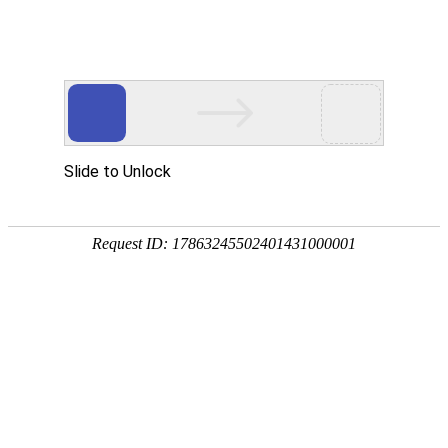
您现在的位置：
首页
>
新闻政策
>
阿联酋商标
?
阿联酋商标注册所需资料详解
日期：2024-12-13 浏览人数：712人
【摘要】
阿联酋作为中东地区的商业中心，其商标注册流程和所
需资料也颇具特色。无论是本地企业还是国际品牌，了解阿联酋
商标可以确保品牌不受侵害。本文将逐步为您解析阿联酋商标注
册中的所有必要资料及注意事项，让您对阿联酋商标注册有更深
入的了解。
免
在全球化的市场环境中，品牌的保护变得尤为重要。阿联酋作为
费
获
中东地区的商业中心，其商标注册流程和所需资料也颇具特色。
取
无论是本地企业还是国际品牌，了解阿联酋商标可以确保品牌不
报
阿联酋商标
受侵害。本
文将逐步为您解析
注册中的所有必
价
要资料及注意事项
，让您对阿联酋商标注册有更深入的了解。