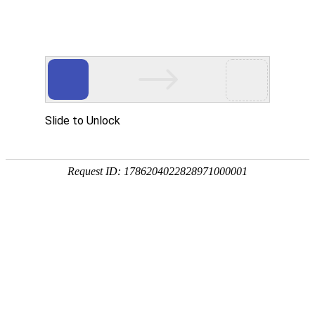
您现在的位置：
首页
>
新闻政策
>
加拿大商标
?
加拿大商标注册详细流程与步骤解析
日期：2024-12-05 浏览人数：638人
【摘要】
对于希望在加拿大开展业务或进入加拿大市场的企业来
说，了解商标注册的流程和步骤显得尤为重要。本文将详细阐述
加拿大商标注册的各个环节，帮助您顺利完成注册，以保护您的
知识产权。
在全球商业环境中，品牌的保护至关重要，而商标注册正是保护
免
品牌的重要手段之一。
对于希望在加拿大开展业务或进入加拿大
费
获
市场的企业来说，了解商标注册的流程和步骤显得尤为重要。本
取
文将详细阐述加拿大商标注册的各个环节，帮助您顺利完成注
报
册，以保护您的知识产权。
价